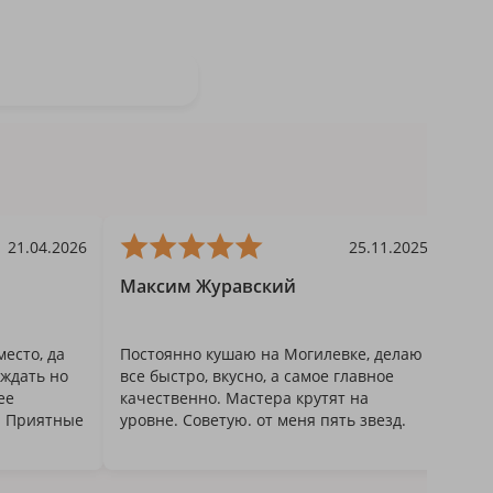
ртизанский проспект, 150А,
 Советская, 30, 10:00–23:00
. Пушкина, 41, 09:00–23:00
банка 94, 09:00–23:00
21.04.2026
25.11.2025
Максим Журавский
л. Ленина, д.6, 10:00–23:00
есто, да
Постоянно кушаю на Могилевке, делаю
оревича 176, 09:00–22:00
ждать но
все быстро, вкусно, а самое главное
ее
качественно. Мастера крутят на
Ц EXPOBEL, 10:00–22:00
. Приятные
уровне. Советую. от меня пять звезд.
Смотреть на карте