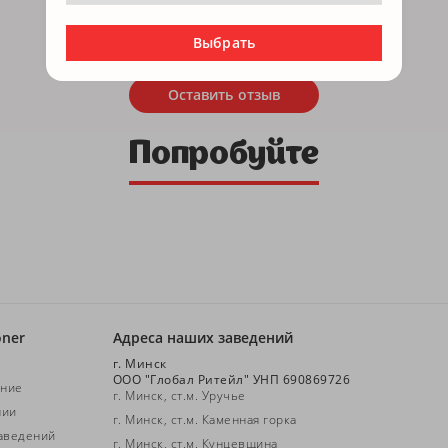
Оставить отзыв
Попробуйте
oner
Адреса наших заведений
г. Минск
ООО "Глобал Ритейл" УНП 690869726
ние
г. Минск, ст.м. Уручье
нии
г. Минск, ст.м. Каменная горка
аведений
г. Минск, ст.м. Кунцевщина