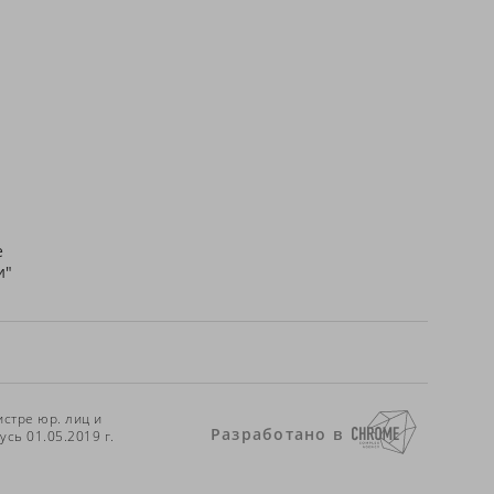
e
и"
стре юр. лиц и
Разработано в
сь 01.05.2019 г.