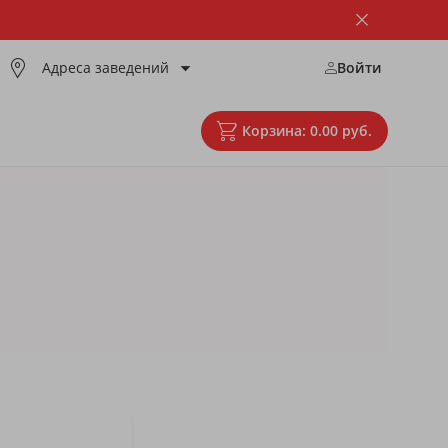
Адреса заведений
Войти
тзывы
Новости
Контакты
Корзина: 0.00 руб.
.м. Каменная горка, 9:00–23:00
.м. Уручье, 9:00–23:00
Упс, в корзине пусто!
.м. Кунцевщина, 9:00–23:00
Не паникуйте, просто откройте
меню и добавьте то, что вам
.м. Автозаводская, 9:00–23:00
нравится!
.м. Институт культуры, 09:00–
Сумма заказа:
р
. Победителей, 1, 10:00–00:00