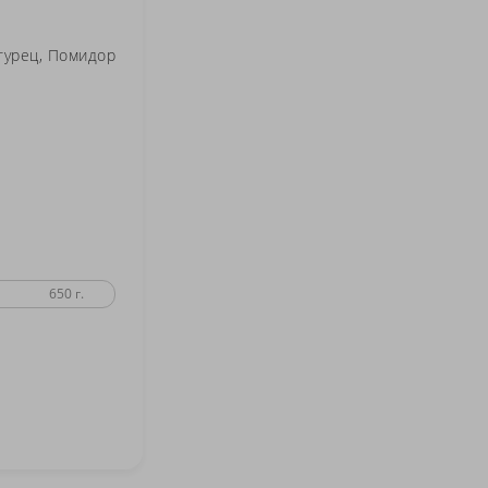
 Dana mall, 10:00–22:00
гурец
Помидор
.м. Партизанская, 09:00–23:00
зависимости 56А, 09:00–23:00
-т Партизанский, 182, 09:00–
-т Независимости, 42, 09:00–
650 г.
-т Победителей 5, 09:00–23:00
-т Дзержинского 126, 9:00–
ул. Ленинская 14, 09:00–23:00