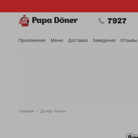
7927
Донеры
Хантеры
Стики
Боксы
Фритосы
Приложение
Меню
Доставка
Заведения
Отзывы
Главная
/
Донер Чикен