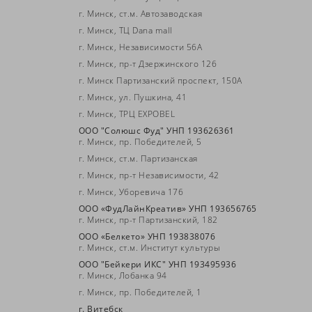
г. Минск, ст.м. Автозаводская
ы
г. Минск, ТЦ Dana mall
г. Минск, Независимости 56А
г. Минск, пр-т Дзержинского 126
г. Минск Партизанский проспект, 150А
г. Минск, ул. Пушкина, 41
г. Минск, ТРЦ EXPOBEL
ООО "Солюшс Фуд" УНП 193626361
г. Минск, пр. Победителей, 5
г. Минск, ст.м. Партизанская
г. Минск, пр-т Независимости, 42
г. Минск, Уборевича 176
ООО «ФудЛайнКреатив» УНП 193656765
г. Минск, пр-т Партизанский, 182
ООО «Белкето» УНП 193838076
г. Минск, ст.м. Институт культуры
ООО "Бейкери ИКС" УНП 193495936
г. Минск, Лобанка 94
г. Минск, пр. Победителей, 1
г. Витебск