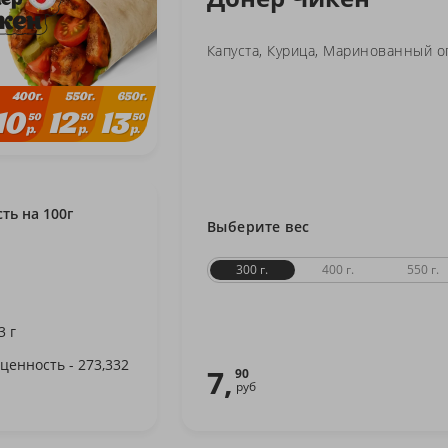
г. Минск, ТЦ
Капуста
Курица
Маринованный о
г. Минск, ст
400
550
650
г.
г.
г.
10
12
13
50
50
50
г. Минск, Не
р.
р.
р.
г. Минск, пр
23:00
ть на 100г
Выберите вес
г. Минск, пр
22:00
300 г.
400 г.
550 г.
г. Минск, пр
3 г
ценность - 273,332
г. Минск, пр
7,
90
руб
23:00
г. Могилев, 