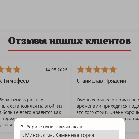
г. Минск Па
10:00–22:00
г. Брест, ул.
Отзывы наших клиентов
г. Минск, ул
г. Минск, Ло
14.05.2026
к Тимофеев
Станислав Прядеин
г. Витебск, у
бовав много разных
Очень хорошее и приятное м
г. Минск, Уб
ых остановился на этой. Из
временами приходится подо
и больше всего нравится как
это того стоит. Очень хорош
г. Минск, ТР
в переходе метро на
соотношение цена-качество
ской....
девушки...
Выберите пункт самовывоза