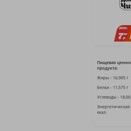
300
г.
7
90
р.
Пищевая ценнос
продукта:
Жиры - 16,905 г
Белки - 11,575 г
Углеводы - 18,00
Энергетическая 
ккал.