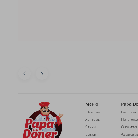
Меню
Papa D
Шаурма
Главная
Хантеры
Приложе
Стики
О компа
Боксы
Адреса з